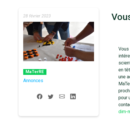
Vous
28 février 2023
Vous 
intére
scien
en tê
MaTerRE
une a
Annonces
MaTer
proch
pour 
conta
dim-m