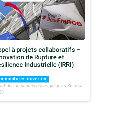
pel à projets collaboratifs –
novation de Rupture et
silience Industrielle (IRRI)
andidatures ouvertes
pôt des demandes ouvert jusqu'au 30 août
26