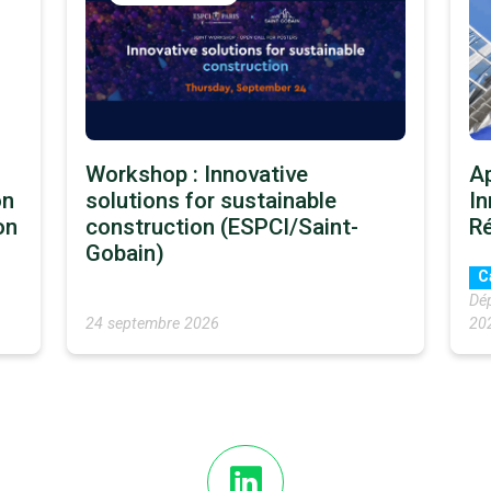
Workshop : Innovative
Ap
on
solutions for sustainable
In
on
construction (ESPCI/Saint-
Ré
Gobain)
C
Dé
24 septembre 2026
20