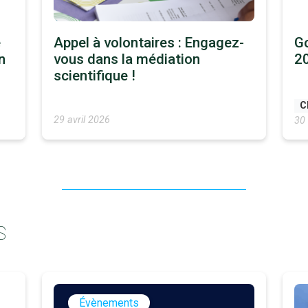
e
Appel à volontaires : Engagez-
Go
n
vous dans la médiation
2
scientifique !
C
29 avril 2026
30 
S
Évènements