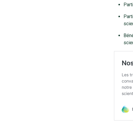
Part
Part
scie
Béné
scie