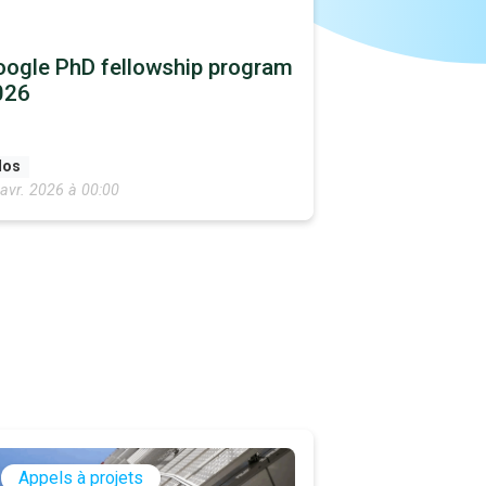
ogle PhD fellowship program
026
los
avr. 2026 à 00:00
Appels à projets