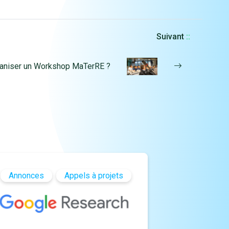
Suivant
::
ganiser un Workshop MaTerRE ?
Annonces
Appels à projets