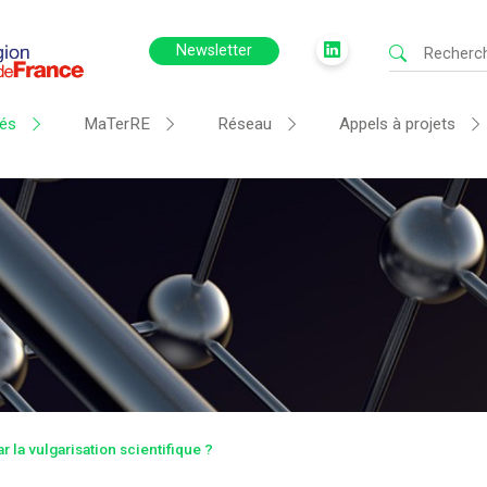
Newsletter
tés
MaTerRE
Réseau
Appels à projets
r la vulgarisation scientifique ?