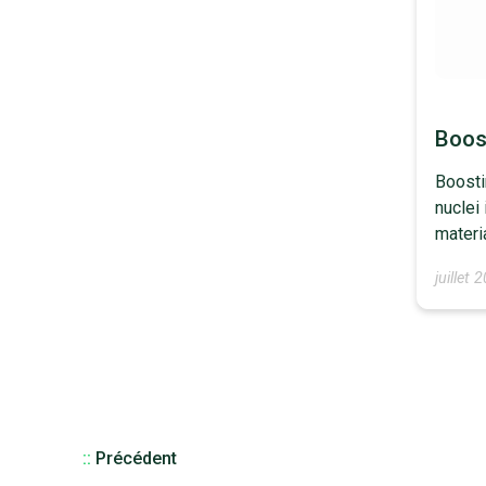
Boos
Boosti
nuclei 
materi
juillet 
::
Précédent