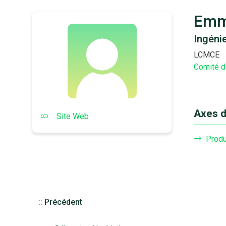
Emm
Ingéni
LCMCE
Comité d
Axes d
Site Web
Produ
::
Précédent