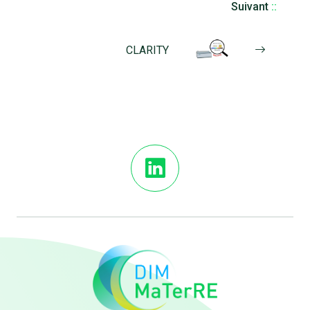
Suivant
::
CLARITY