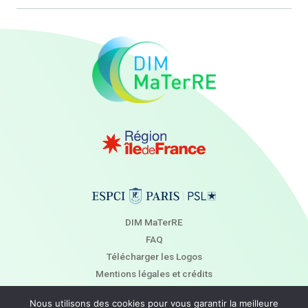
DIM MaTerRE
FAQ
Télécharger les Logos
Mentions légales et crédits
Newsletter
Nous utilisons des cookies pour vous garantir la meilleure
Contact