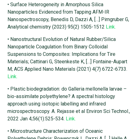
• Surface Heterogeneity in Amorphous Silica
Nanoparticles Evidenced from Tapping AFM-IR
Nanospectroscopy, Benedis D, Dazzi A, […] Pirngruber G,
Analytical chemistry (2023) 95(2) 1505-1512
Link.
• Nanostructural Evolution of Natural Rubber/Silica
Nanoparticle Coagulation from Binary Colloidal
Suspensions to Composites: Implications for Tire
Materials; Cattinari G, Steenkeste K, […] Fontaine-Aupart
M; ACS Applied Nano Materials (2021) 4(7) 6722-6733.
Link.
• Plastic biodegradation: do Galleria mellonella larvae –
bio-assimilate polyethylene? A spectral histology
approach using isotopic labelling and infrared
microspectroscopy. A. Rejasse et al Environ Sci Technol.,
2022 Jan 4;56(1):525-534.
Link.
• Microstructure Characterization of Oceanic
Polyethylene Debris; Rowenczyk L, Dazzi A, […] Halle A,