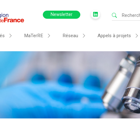
Newsletter
tés
MaTerRE
Réseau
Appels à projets