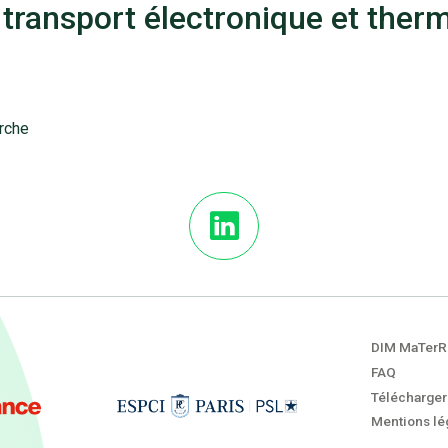
 transport électronique et ther
erche
DIM MaTerR
FAQ
Télécharger
Mentions lég