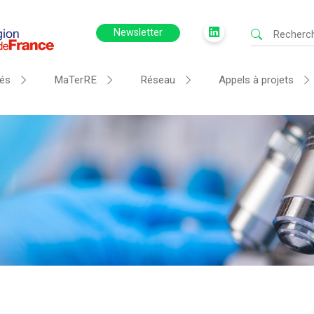
Newsletter
tés
MaTerRE
Réseau
Appels à projets