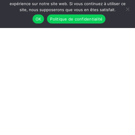
expérience sur notre site web. Si vous continuez à utiliser ce
site, nous supposerons que vous en êtes satisfait.
OK
Politique de confidentialité
Ariane Deniset-Besseau
Enseignante-chercheuse
AFMIR
Institut de Chimie Physique
Université Paris-Saclay
CNRS