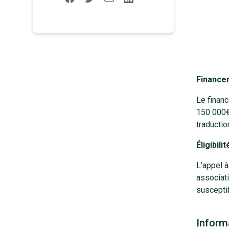
Finance
Le financ
150 000€ 
traducti
Éligibilit
L’appel à
associati
suscepti
Inform