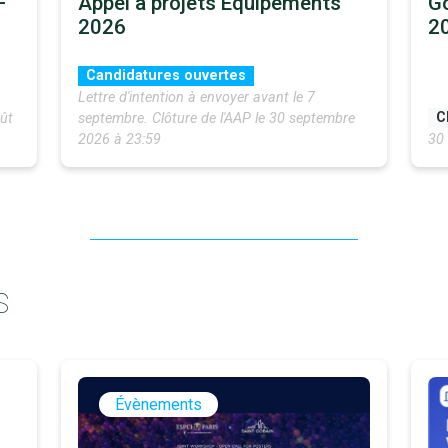
–
Appel à projets Équipements
Go
2026
2
Candidatures ouvertes
Lettre d'intention à envoyer avant le 7
C
ût
septembre. Clôture de l'AAP le 30 septembre
2026 à 23:59
30 
S
Évènements