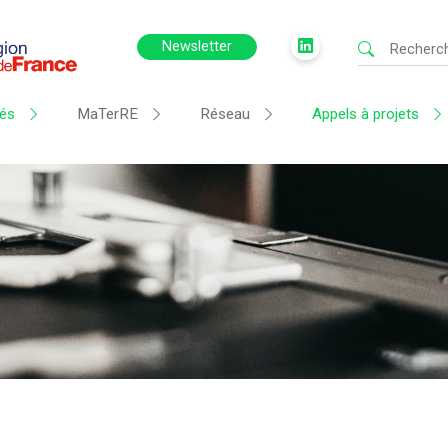
Newsletter
tés
MaTerRE
Réseau
Appels à projets