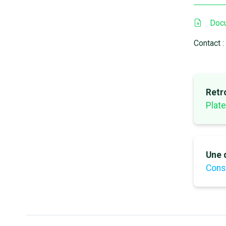
Docu
Contact :
Retr
Plat
Une q
Cons