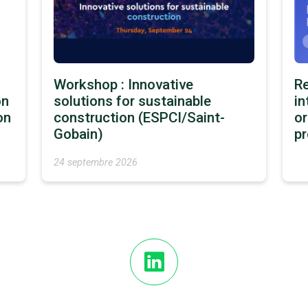
Workshop : Innovative
Re
on
solutions for sustainable
in
on
construction (ESPCI/Saint-
or
Gobain)
p
24 septembre 2026