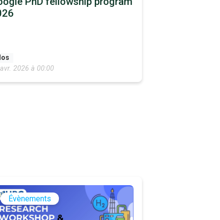
ogle PhD fellowship program
026
los
avr. 2026 à 00:00
Évènements