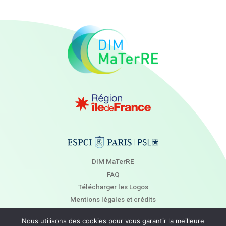
DIM MaTerRE
FAQ
Télécharger les Logos
Mentions légales et crédits
Newsletter
Nous utilisons des cookies pour vous garantir la meilleure
Contact