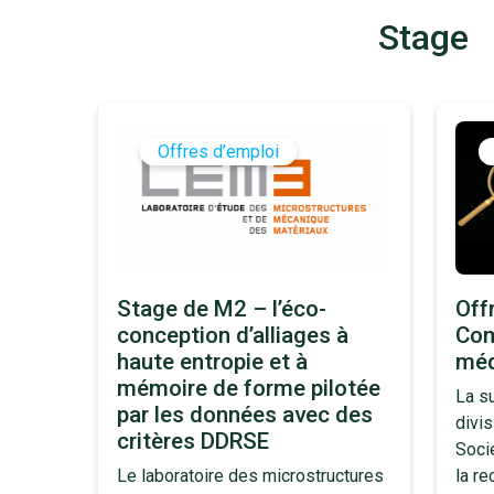
Stage
Offres d’emploi
Stage de M2 – l’éco-
Off
conception d’alliages à
Com
haute entropie et à
méd
mémoire de forme pilotée
La s
par les données avec des
divi
critères DDRSE
Soci
Le laboratoire des microstructures
la re