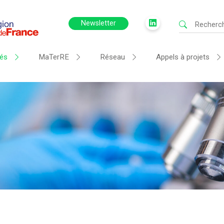
Newsletter
tés
MaTerRE
Réseau
Appels à projets