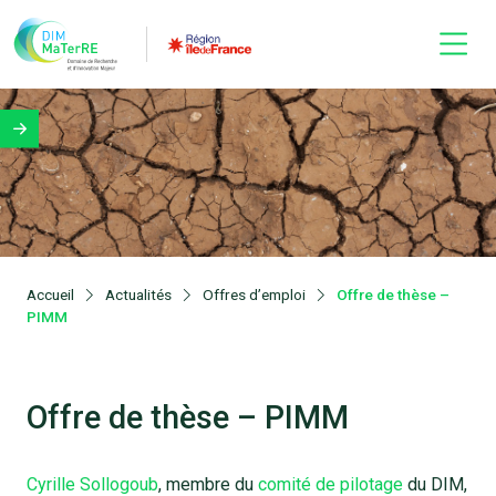
Accueil
Actualités
Offres d’emploi
Offre de thèse –
PIMM
Offre de thèse – PIMM
Cyrille Sollogoub
, membre du
comité de pilotage
du DIM,