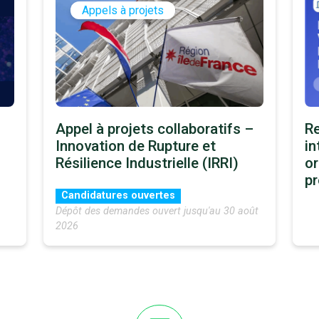
Appels à projets
Appel à projets collaboratifs –
Re
Innovation de Rupture et
in
Résilience Industrielle (IRRI)
or
p
Candidatures ouvertes
Dépôt des demandes ouvert jusqu'au 30 août
2026