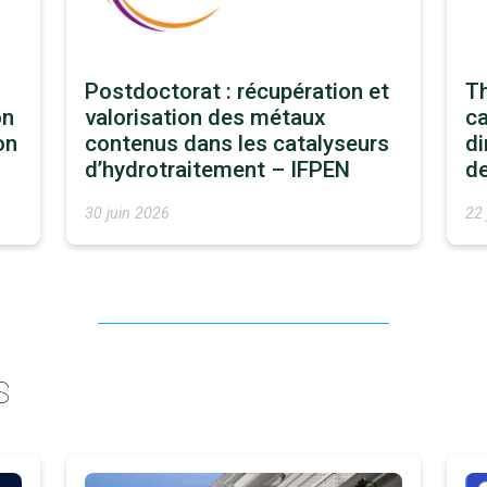
Postdoctorat : récupération et
Th
on
valorisation des métaux
ca
on
contenus dans les catalyseurs
di
d’hydrotraitement – IFPEN
d
30 juin 2026
22 
S