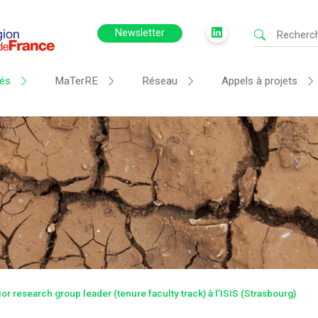
Newsletter
tés
MaTerRE
Réseau
Appels à projets
or research group leader (tenure faculty track) à l’ISIS (Strasbourg)