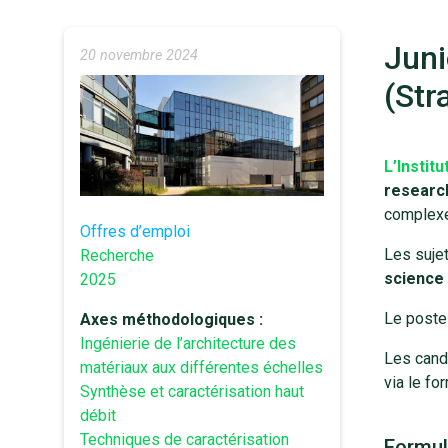
Juni
20 novembre 2024
(Str
L’Instit
researc
complexe
Offres d’emploi
Les suje
Recherche
science
2025
Le poste 
Axes méthodologiques :
Ingénierie de l’architecture des
Les cand
matériaux aux différentes échelles
via le fo
Synthèse et caractérisation haut
débit
Techniques de caractérisation
Formul