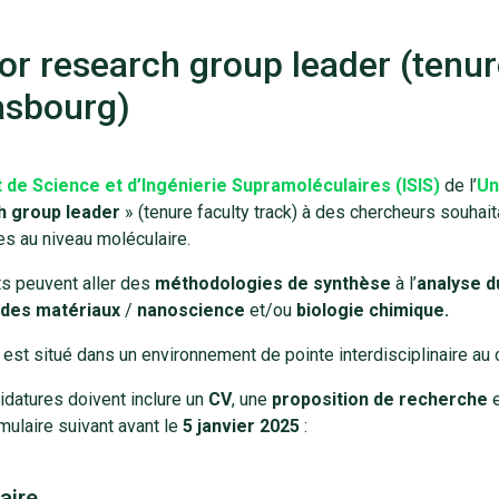
or research group leader (tenure
asbourg)
ut de Science et d’Ingénierie Supramoléculaires (ISIS)
de l’
Un
h group leader
» (tenure faculty track) à des chercheurs souhai
s au niveau moléculaire.
ts peuvent aller des
méthodologies de synthèse
à l’
analyse d
 des matériaux
/
nanoscience
et/ou
biologie chimique.
est situé dans un environnement de pointe interdisciplinaire au
idatures doivent inclure un
CV
, une
proposition de recherche
e
rmulaire suivant avant le
5 janvier 2025
:
aire