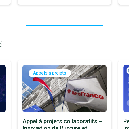
S
Appels à projets
Appel à projets collaboratifs –
Re
Innovation de Rupture et
in