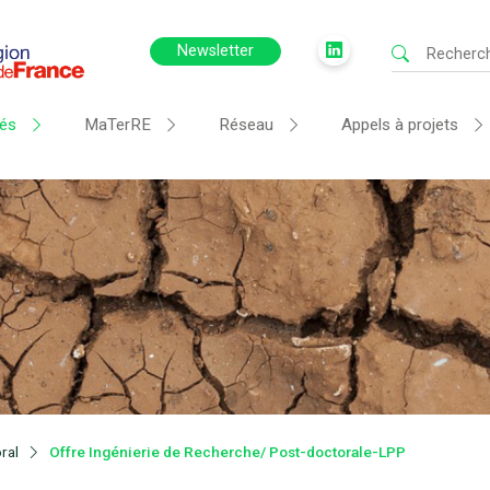
Newsletter
tés
MaTerRE
Réseau
Appels à projets
ral
Offre Ingénierie de Recherche/ Post-doctorale-LPP