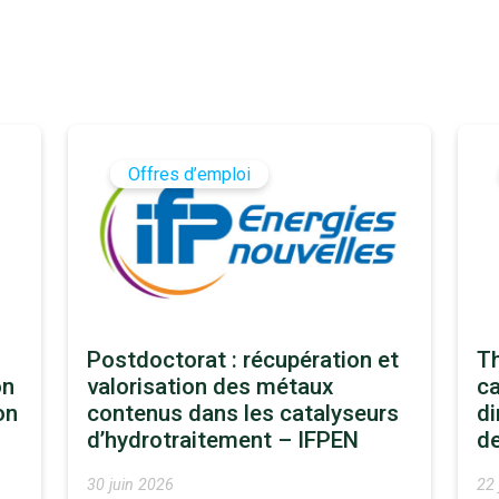
Offres d’emploi
Postdoctorat : récupération et
Th
on
valorisation des métaux
ca
on
contenus dans les catalyseurs
di
d’hydrotraitement – IFPEN
d
30 juin 2026
22 