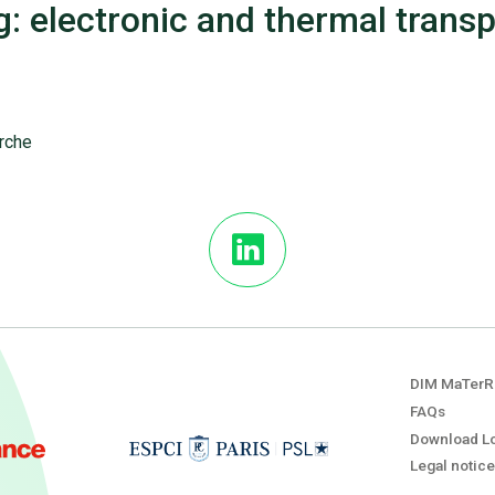
g: electronic and thermal transp
erche
DIM MaTerR
FAQs
Download L
Legal notice