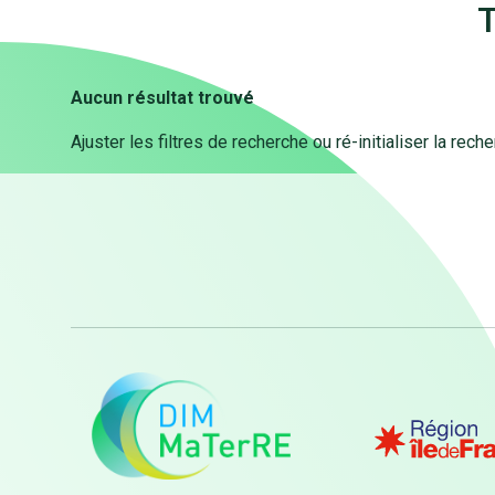
T
Aucun résultat trouvé
Ajuster les filtres de recherche ou ré-initialiser la rech