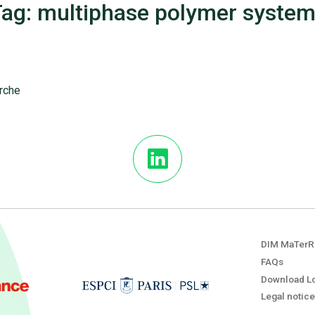
ag: multiphase polymer syste
erche
DIM MaTerR
FAQs
Download L
Legal notice