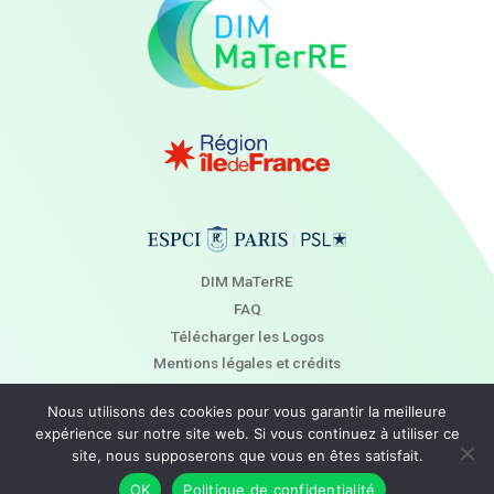
DIM MaTerRE
FAQ
Télécharger les Logos
Mentions légales et crédits
Newsletter
Nous utilisons des cookies pour vous garantir la meilleure
Contact
expérience sur notre site web. Si vous continuez à utiliser ce
site, nous supposerons que vous en êtes satisfait.
OK
Politique de confidentialité