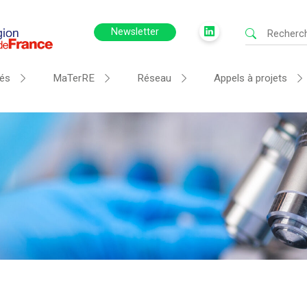
Newsletter
tés
MaTerRE
Réseau
Appels à projets