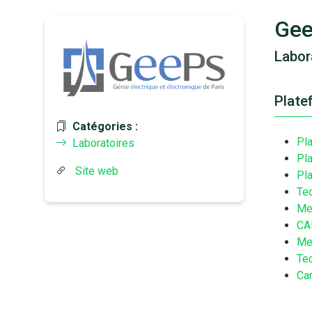
Ge
Labor
Plate
Catégories :
Pl
Laboratoires
Pl
Site web
Pl
Te
Me
CA
Mes
Te
Car