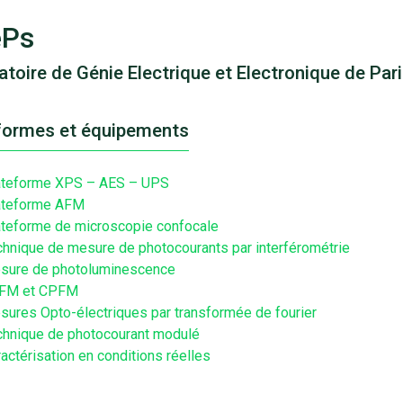
ePs
atoire de Génie Electrique et Electronique de Pa
formes et équipements
ateforme XPS – AES – UPS
ateforme AFM
ateforme de microscopie confocale
chnique de mesure de photocourants par interférométrie
sure de photoluminescence
FM et CPFM
ures Opto-électriques par transformée de fourier
chnique de photocourant modulé
actérisation en conditions réelles