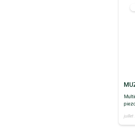
MU
Multi
piezo
juille