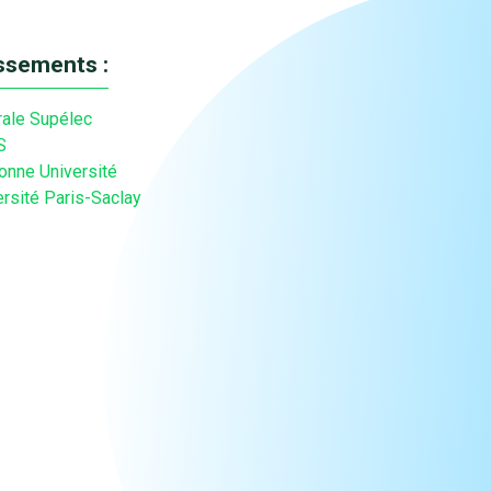
issements :
rale Supélec
S
onne Université
ersité Paris-Saclay