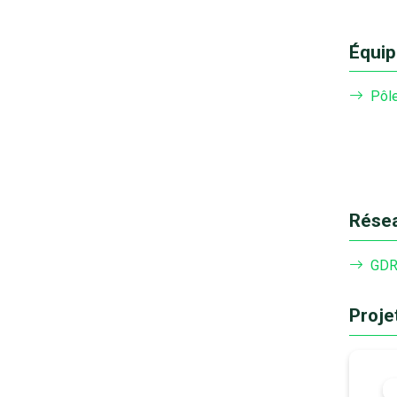
Équip
Pôl
Résea
GDR
Proje