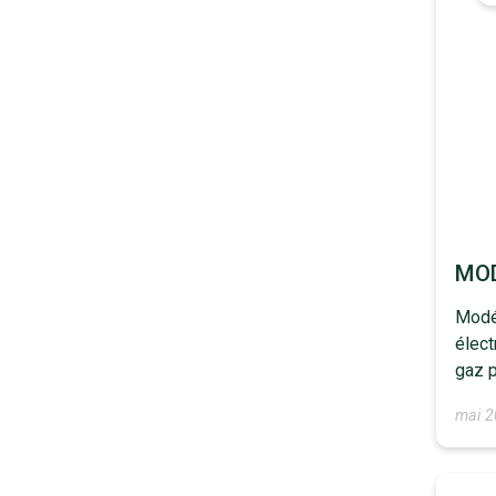
MOD
Modél
élect
gaz 
mai 2