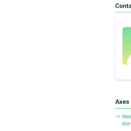
Conta
Axes 
Nou
éco