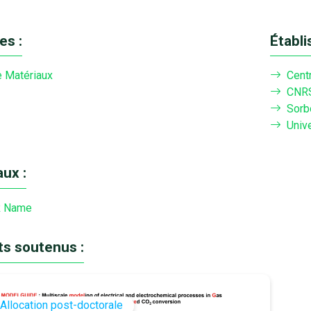
es :
Établ
e Matériaux
Cent
CNR
Sorb
Univ
ux :
 Name
ts soutenus :
Allocation post-doctorale