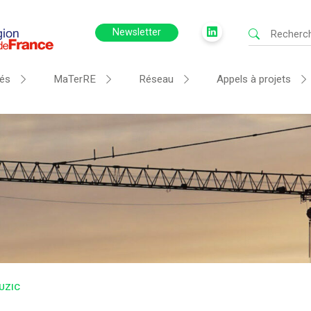
Newsletter
tés
MaTerRE
Réseau
Appels à projets
UZIC