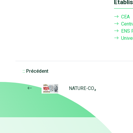
Établi
CEA
Centr
ENS P
Unive
::
Précédent
NATURE-CO₂