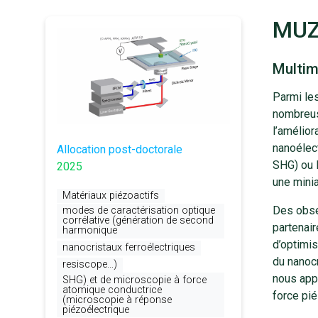
MUZ
Multim
Parmi les
nombreuse
l’amélior
nanoélec
Allocation post-doctorale
SHG) ou 
2025
une minia
Matériaux piézoactifs
Des obser
modes de caractérisation optique
corrélative (génération de second
partenai
harmonique
d’optimis
nanocristaux ferroélectriques
du nanocr
resiscope…)
nous app
SHG) et de microscopie à force
atomique conductrice
force pié
(microscopie à réponse
piézoélectrique