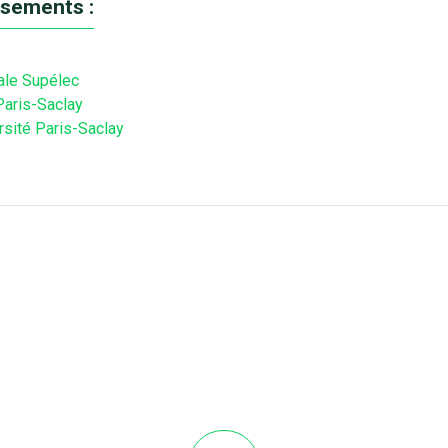
ssements :
ale Supélec
aris-Saclay
rsité Paris-Saclay