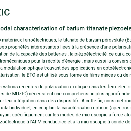
IC
odal characterisation of barium titanate piezoel
 matériaux ferroélectriques, le titanate de baryum pérovskite (B
s propriétés intéressantes liées à la présence d’une polarisati
ation de la capacité des batteries ; la piézoélectricité, ce qui
tromécaniques pour la récolte d’énergie ; mais aussi la conver
la modulation optique trouvant des applications en optoélectron
turisation, le BTO est utilisé sous forme de films minces ou de 
vations récentes de polarisation exotique dans les ferroélectri
res de MUZIC) nécessitent une compréhension plus approfondie d
er leur intégration dans des dispositifs. À cette fin, nous mettro
istal individuel, en couplant la caractérisation optique (spect
uyant spécifiquement sur les modes de microscopie à force atom
zoélectrique à l’AFM conductrice et à la microscopie à sonde de 