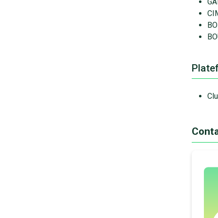
GA
CI
BO
BO
Plate
Clu
Conta