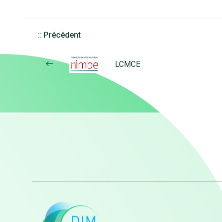
::
Précédent
LCMCE