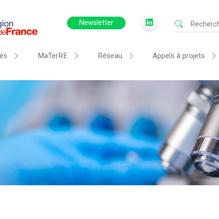
Newsletter
tés
MaTerRE
Réseau
Appels à projets