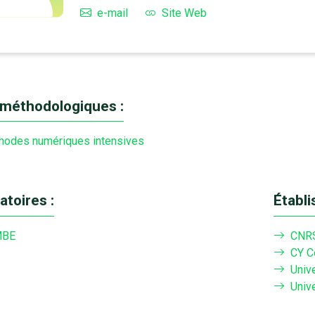
e-mail
Site Web
méthodologiques :
hodes numériques intensives
atoires :
Établ
MBE
CNR
CY C
Univ
Univ