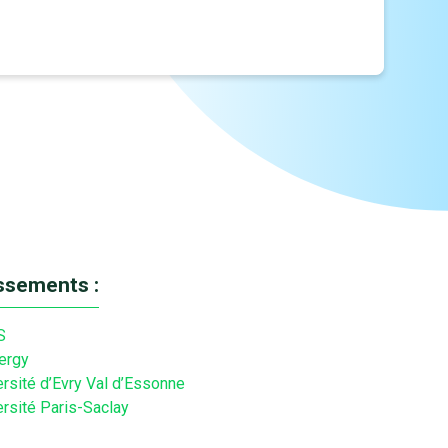
issements :
S
ergy
ersité d’Evry Val d’Essonne
ersité Paris-Saclay