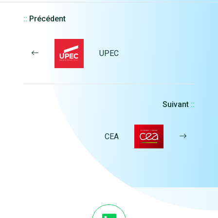
::
Précédent
UPEC
Suivant
::
CEA